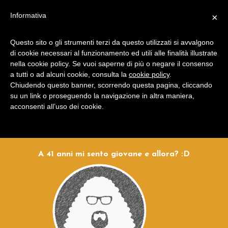
Francesco Sciuti - Develop, Web & CG
Informativa
×
"...non svelare la mia vera identità...non farlo!"
Questo sito o gli strumenti terzi da questo utilizzati si avvalgono
Chi sono
di cookie necessari al funzionamento ed utili alle finalità illustrate
nella cookie policy. Se vuoi saperne di più o negare il consenso
a tutti o ad alcuni cookie, consulta la
cookie policy
.
Giovane ma esperto developer e
Chiudendo questo banner, scorrendo questa pagina, cliccando
su un link o proseguendo la navigazione in altra maniera,
digital designer,
informatico per
acconsenti all’uso dei cookie.
scelta e per passione.
A 41 anni mi sento giovane e allora? :D