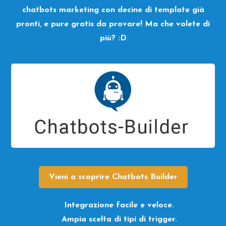
chatbots marketing con decine di template già
pronti, e pure gratis da provare! Ma che volete di
più? :D
Vieni a scoprire Chatbots Builder
Integrazione facile e veloce.
Ampia scelta di tipi di trigger.